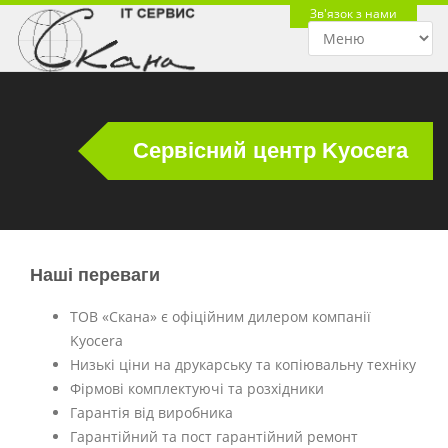
Зв'язок з нами
Сервісний центр Kyocera
Наші переваги
ТОВ «Скана» є офіційним дилером компанії
Kyocera
Низькі ціни на друкарську та копіювальну техніку
Фірмові комплектуючі та розхідники
Гарантія від виробника
Гарантійний та пост гарантійний ремонт